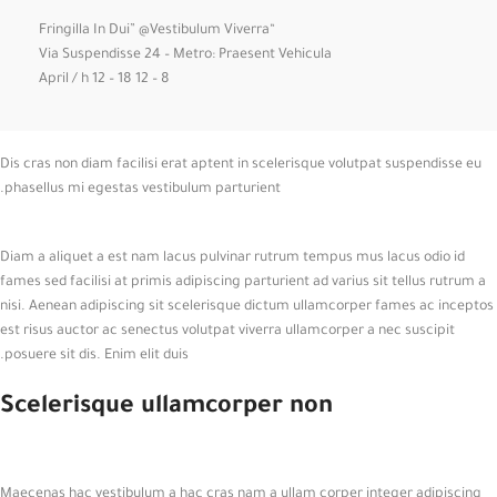
“Fringilla In Dui” @Vestibulum Viverra
Via Suspendisse 24 – Metro: Praesent Vehicula
8 – 12 April / h 12 – 18
Dis cras non diam facilisi erat aptent in scelerisque volutpat suspendisse eu
phasellus mi egestas vestibulum parturient.
Diam a aliquet a est nam lacus pulvinar rutrum tempus mus lacus odio id
fames sed facilisi at primis adipiscing parturient ad varius sit tellus rutrum a
nisi. Aenean adipiscing sit scelerisque dictum ullamcorper fames ac inceptos
est risus auctor ac senectus volutpat viverra ullamcorper a nec suscipit
posuere sit dis. Enim elit duis.
Scelerisque ullamcorper non
Maecenas hac vestibulum a hac cras nam a ullam corper integer adipiscing