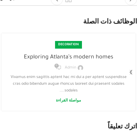
الوظائف ذات الصلة
DECORATION
Exploring Atlanta’s modern homes
0
Admin
Vivamus enim sagittis aptent hac mi dui a per aptent suspendisse
cras odio bibendum augue rhoncus laoreet dui praesent sodales
sodales....
مواصلة القراءة
اترك تعليقاً