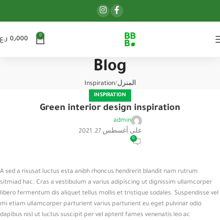
0
0٫000
ر.ع.
Blog
المنزل
Inspiration
INSPIRATION
Green interior design inspiration
admin
على أغسطس 27, 2021
0
A sed a risusat luctus esta anibh rhoncus hendrerit blandit nam rutrum
sitmiad hac. Cras a vestibulum a varius adipiscing ut dignissim ullamcorper
libero fermentum dis aliquet tellus mollis et tristique sodales. Suspendisse vel
mi etiam ullamcorper parturient varius parturient eu eget pulvinar odio
dapibus nisl ut luctus suscipit per vel aptent fames venenatis leo ac