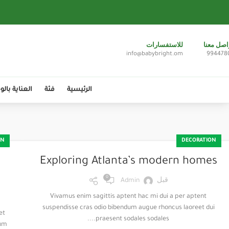
اصل معنا
للاستفسارات
info@babybright.om
994478
الرئيسية
فئة
العناية بالو
ON
DECORATION
Exploring Atlanta’s modern homes
0
قبل
Admin
Vivamus enim sagittis aptent hac mi dui a per aptent
suspendisse cras odio bibendum augue rhoncus laoreet dui
et
praesent sodales sodales....
lum