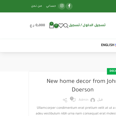
حسابي
من نحن
0
تسجيل الدخول / تسجيل
0٫000
ر.ع.
0
ENGLISH
DEC
New home decor from Joh
Doerson
0
قبل
Admin
Ullamcorper condimentum erat pretium velit at ut a 
adeu vestibulum nibh urna nam consequat erat molesti