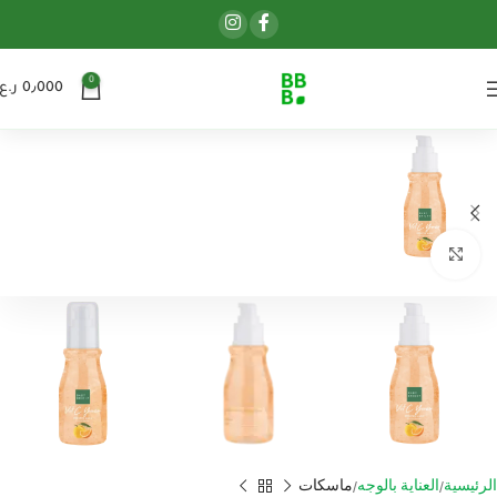
0
0٫000
ر.ع.
اضغط للتكبير
الرئيسية
العناية بالوجه
ماسكات