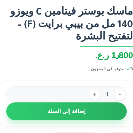
ماسك بوستر فيتامين C ويوزو
140 مل من بيبي برايت (F) –
لتفتيح البشرة
1٫800
ر.ع.
3 متوفر في المخزون
إضافة إلى السلة