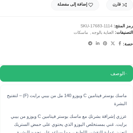
قارن
إضافة إلى مفضلة
رمز المنتج:
SKU-17683-1114
التصنيفات:
,
العناية بالوجه
ماسكات
حصة:
الوصف
ماسك بوستر فيتامين C ويوزو 140 مل من بيبي برايت (F) – لتفتيح
البشرة
عززي إشراقة بشرتكِ مع ماسك بوستر فيتامين C ويوزو من بيبي
برايت. غني بمستخلص اليوزو الذي يحتوي على حمض الستريك
لتعزيز عملية التقشير اللطيف، مما يساعد على تجديد البشرة.