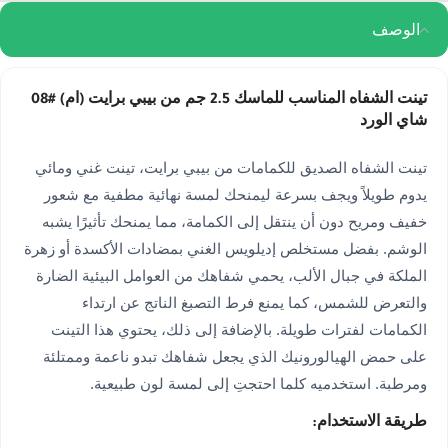
الوصف
تينت الشفاه المناسب للماسك 2.5 جم من بيبي برايت (ام) #08
شاي الورد
تينت الشفاه الصديق للكمامات من بيبي برايت، تينت غني ومائي
يدوم طويلاً ويجف بسرعة ليمنحك لمسة نهائية مطفية مع شعور
خفيف ومريح دون أن ينتقل إلى الكمامة، مما يمنحك تأثيرًا يشبه
الوشم. بفضل مستخلص إديلويس الغني بمضادات الأكسدة أو زهرة
الملكة في جبال الألب، يحمي شفاهك من العوامل البيئية الضارة
والتعرض للشمس، كما يمنع فرط التصبغ الناتج عن ارتداء
الكمامات لفترات طويلة. بالإضافة إلى ذلك، يحتوي هذا التينت
على حمض الهيالورونيك الذي يجعل شفاهك تبدو ناعمة وممتلئة
ومرطبة. استخدميه كلما احتجتِ إلى لمسة لون طبيعية.
طريقة الاستخدام: