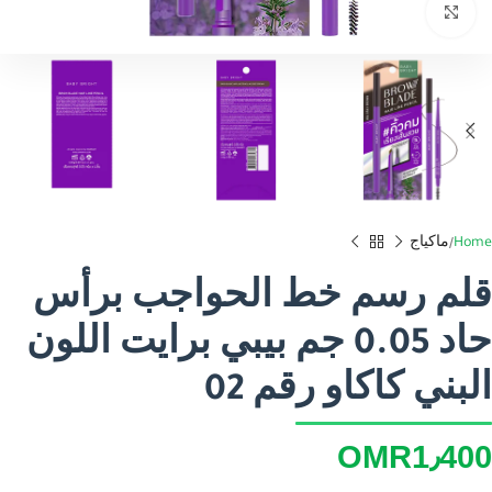
Click to enlarge
Home
ماكياج
قلم رسم خط الحواجب برأس
حاد 0.05 جم بيبي برايت اللون
البني كاكاو رقم 02
OMR
1٫400