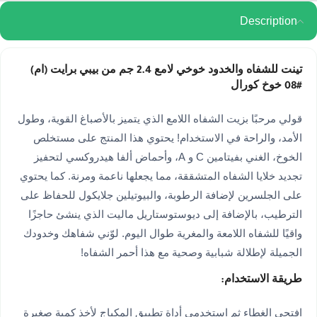
Description
تينت للشفاه والخدود خوخي لامع 2.4 جم من بيبي برايت (ام)
#08 خوخ كورال
قولي مرحبًا بزيت الشفاه اللامع الذي يتميز بالأصباغ القوية، وطول
الأمد، والراحة في الاستخدام! يحتوي هذا المنتج على مستخلص
الخوخ، الغني بفيتامين C و A، وأحماض ألفا هيدروكسي لتحفيز
تجديد خلايا الشفاه المتشققة، مما يجعلها ناعمة ومرنة. كما يحتوي
على الجلسرين لإضافة الرطوبة، والبيوتيلين جلايكول للحفاظ على
الترطيب، بالإضافة إلى ديوستوستاريل ماليت الذي ينشئ حاجزًا
واقيًا للشفاه اللامعة والمغرية طوال اليوم. لوّني شفاهك وخدودك
الجميلة لإطلالة شبابية وصحية مع هذا أحمر الشفاه!
طريقة الاستخدام:
افتحي الغطاء ثم استخدمي أداة تطبيق المكياج لأخذ كمية صغيرة