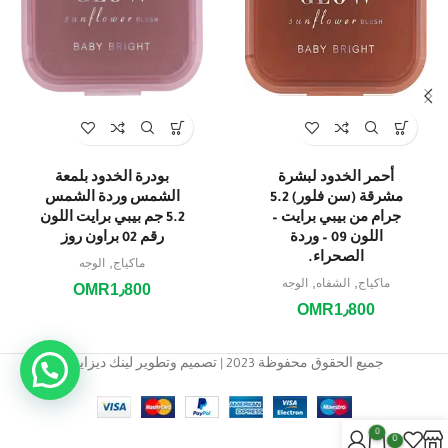
أحمر الخدود لبشرة
بودرة الخدود بلمعة
مشرقة (سن فلور) 5.2
الشمس وردة الشمس
جرام من بيبي برايت –
5.2 جم بيبي برايت اللون
اللون 09 – وردة
رقم 02 براون روز
الصحراء.
,
ماكياج
الوجه
,
,
ماكياج
الشفاه
الوجه
OMR
1٫800
OMR
1٫800
جميع الحقوق محفوظة 2023 | تصميم وتطوير لينك ديزاين.
0
0