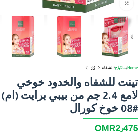
Click to enlarge
Home
ماكياج
الشفاه
تينت للشفاه والخدود خوخي
لامع 2.4 جم من بيبي برايت (ام)
#08 خوخ كورال
OMR
2٫475