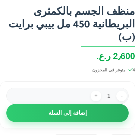
منظف ​​الجسم بالكمثرى
البريطانية 450 مل بيبي برايت
(ب)
2٫600
ر.ع.
4 متوفر في المخزون
إضافة إلى السلة