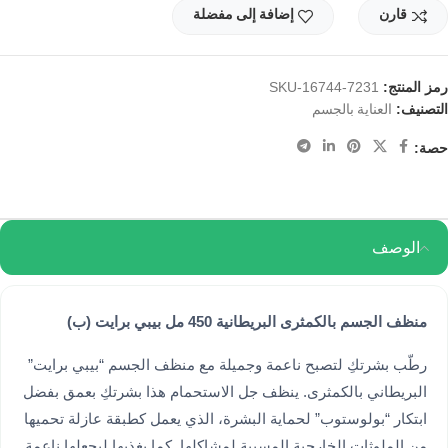
قارن
إضافة إلى مفضلة
رمز المنتج:
SKU-16744-7231
التصنيف:
العناية بالجسم
حصة:
الوصف
منظف ​​الجسم بالكمثرى البريطانية 450 مل بيبي برايت (ب)
رطّب بشرتكِ لتصبح ناعمة وجميلة مع منظف الجسم “بيبي برايت”
البريطاني بالكمثرى. ينظف جل الاستحمام هذا بشرتكِ بعمق بفضل
ابتكار “بولوستوب” لحماية البشرة، الذي يعمل كطبقة عازلة تحميها
من الملوثات الخارجية المسببة لمشاكلها. كما يغذيها ليجعلها ناعمة