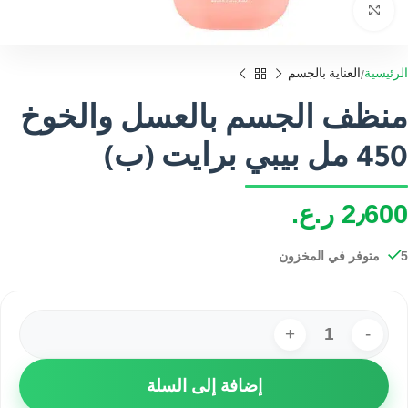
اضغط للتكبير
الرئيسية
العناية بالجسم
منظف ​​الجسم بالعسل والخوخ
450 مل بيبي برايت (ب)
2٫600
ر.ع.
5 متوفر في المخزون
إضافة إلى السلة