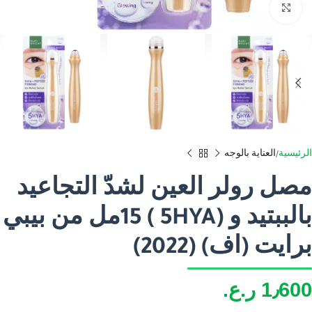
اضغط للتكبير
الرئيسية
العناية بالوجه
مصل رولر العين لشدّ التجاعيد
بالببتيد و (5HYA ) 15مل من بيبي
برايت (اف) (2022)
1٫600
ر.ع.