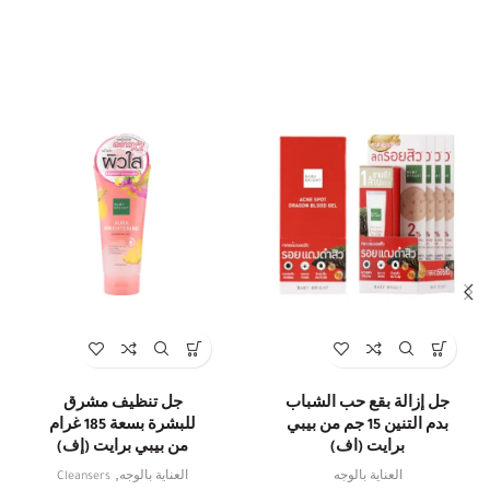
جل إزالة بقع حب الشباب
جل تنظيف مشرق
بدم التنين 15 جم من بيبي
للبشرة بسعة 185 غرام
برايت (اف)
من بيبي برايت (إف)
,
العناية بالوجه
العناية بالوجه
Cleansers