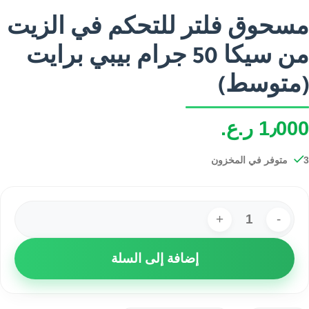
مسحوق فلتر للتحكم في الزيت
من سيكا 50 جرام بيبي برايت
(متوسط)
1٫000
ر.ع.
3 متوفر في المخزون
إضافة إلى السلة