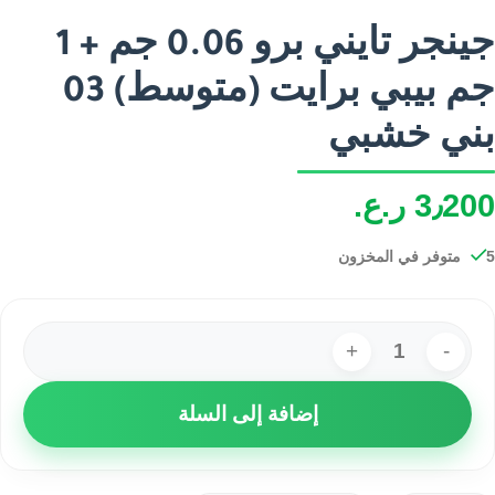
جينجر تايني برو 0.06 جم + 1
جم بيبي برايت (متوسط) 03
بني خشبي
3٫200
ر.ع.
5 متوفر في المخزون
إضافة إلى السلة