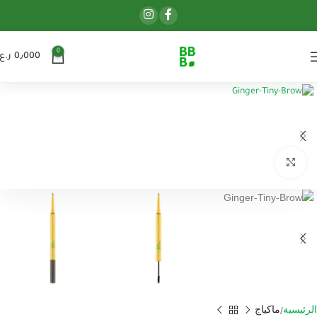
0
0٫000
ر.ع.
اضغط للتكبير
الرئيسية
ماكياج