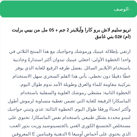
الوصف
تريو سليم لاش برو كارا وآيلاينر 2 جم + 05 مل من بيبي برايت
(ام) #02 بني غامق
ارتقي بإطلالة عينيك ورموشك وحواجبك مع هذا المنتج الثلاثي في
واحد! الخطوة الأولى: اجعلي عينيك تبدوان أكثر استدارةً وجاذبية
باستخدام الآيلاينر السائل. بفضل طرفه الرفيع للغاية الذي يوفر
خطًا دقيقًا دون تخطي، يأتي هذا القلم السحري سهل الاستخدام
بتركيبة مقاومة للماء والعرق وطويلة الأمد تدوم طوال اليوم.
الخطوة الثانية: مشطي رموشك العلوية والسفلية باستخدام
الماسكارا الرفيعة للغاية التي تضمن تغطية متساوية لرموش أطول
وأكثر انحناءً ورفعًا طوال اليوم. الخطوة الثالثة: غذي وثبتي حواجبك
لتبدو محددة بشكل طبيعي باستخدام نفس الماسكارا. تحتوي على
مستخلص الجنسنغ الكوري الغني بالجنسينوسيد وزيت بذور العنب
الذي يحتوي على أحماض أوميغا 6 الدهنية وفيتامين E المعروفين