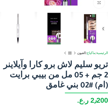
اضغط للتكبير
الرئيسية
ماكياج
العيون
تريو سليم لاش برو كارا وآيلاينر
2 جم + 05 مل من بيبي برايت
(ام) #02 بني غامق
2٫200
ر.ع.