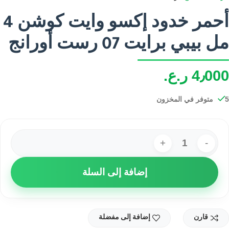
أحمر خدود إكسو وايت كوشن 4
مل بيبي برايت 07 رست أورانج
4٫000
ر.ع.
5 متوفر في المخزون
إضافة إلى السلة
قارن
إضافة إلى مفضلة