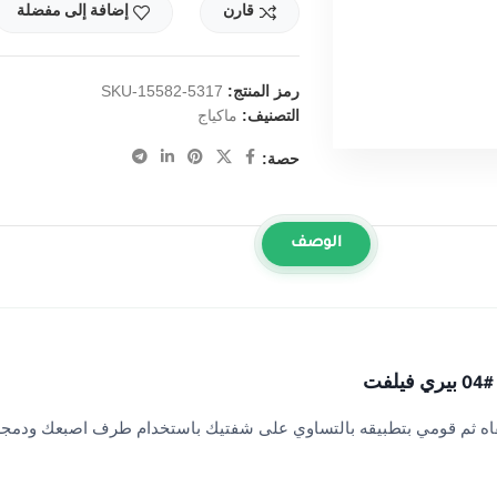
قارن
إضافة إلى مفضلة
رمز المنتج:
SKU-15582-5317
التصنيف:
ماكياج
حصة:
الوصف
اه ثم قومي بتطبيقه بالتساوي على شفتيك باستخدام طرف اصبعك ودمجه 