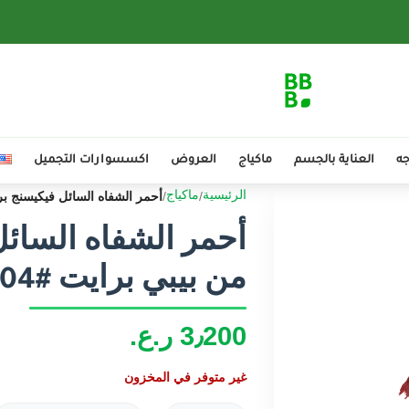
جه
العناية بالجسم
ماكياج
العروض
اكسسوارات التجميل
أحمر الشفاه السائل فيكيسنج بروف 4 جم من بيبي برايت #04 ب
الرئيسية
ماكياج
من بيبي برايت #04 بيري فيلفت
3٫200
ر.ع.
غير متوفر في المخزون