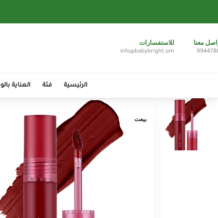
اصل معنا
للاستفسارات
info@babybright.om
994478
الرئيسية
فئة
العناية بالو
بيعت