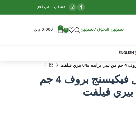
حسابي
من نحن
0
تسجيل الدخول / تسجيل
0٫000
ر.ع.
0
ENGLISH
يري فيلفت
أحمر الشفاه السائل فيكيسنج بروف 4 جم